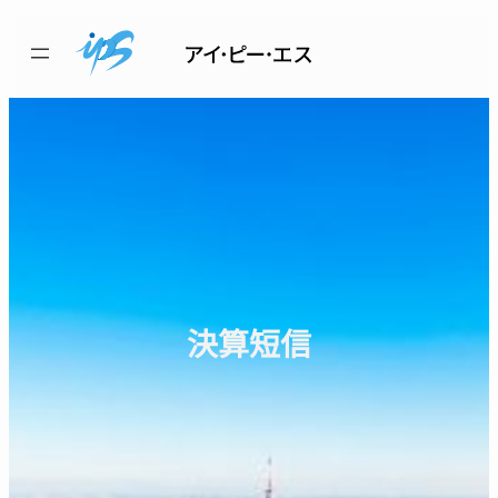
内
容
を
ス
キ
ッ
プ
決算短信