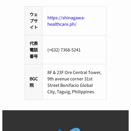
ウェ
https://shinagawa-
ブサ
healthcare.ph/
イト
代表
電話
(+632) 7368-5241
番号
8F & 23F Ore Central Tower,
BGC
9th avenue corner 31st
院
Street Bonifacio Global
City, Taguig, Philippines