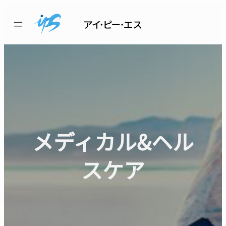
内
容
を
ス
キ
ッ
プ
メディカル&ヘル
スケア