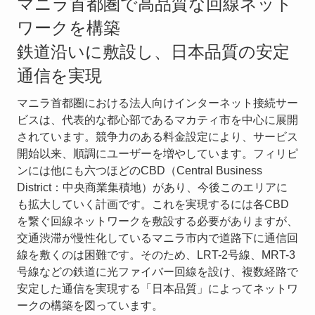
マニラ首都圏で高品質な回線ネット
ワークを構築
鉄道沿いに敷設し、日本品質の安定
通信を実現
マニラ首都圏における法人向けインターネット接続サー
ビスは、代表的な都心部であるマカティ市を中心に展開
されています。競争力のある料金設定により、サービス
開始以来、順調にユーザーを増やしています。フィリピ
ンには他にも六つほどのCBD（Central Business
District：中央商業集積地）があり、今後このエリアに
も拡大していく計画です。これを実現するには各CBD
を繋ぐ回線ネットワークを敷設する必要がありますが、
交通渋滞が慢性化しているマニラ市内で道路下に通信回
線を敷くのは困難です。そのため、LRT-2号線、MRT-3
号線などの鉄道に光ファイバー回線を設け、複数経路で
安定した通信を実現する「日本品質」によってネットワ
ークの構築を図っています。