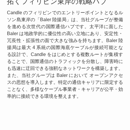
拓くフィリピン東岸の戦略ハブ
Candle のフィリピンでのエントリーポイントとなるル
ソン島東岸の「Baler 陸揚局」は、当社グループが整備
を進める次世代の国際通信ハブです。太平洋に面した
Baler は地政学的に優位性の高い立地にあり、安定性・
冗長性・拡張性の面で大きな強みを持ちます。Baler 陸
揚局は最大 4 系統の国際海底ケーブルが接続可能とな
る設計で、Candle をはじめとする複数ルートが集積す
ることで、国際通信のトラフィックを分散し、障害時に
も迅速に迂回できる強靭なネットワークを構築します。
また、当社グループは Baler において オープンアクセ
スの思想を導入します。特定の通信キャリアに限定する
ことなく、多様なケーブル事業者・キャリアが公平・効
率的に接続できる環境を整えます。