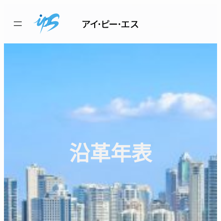
内
容
を
ス
キ
ッ
プ
沿革年表