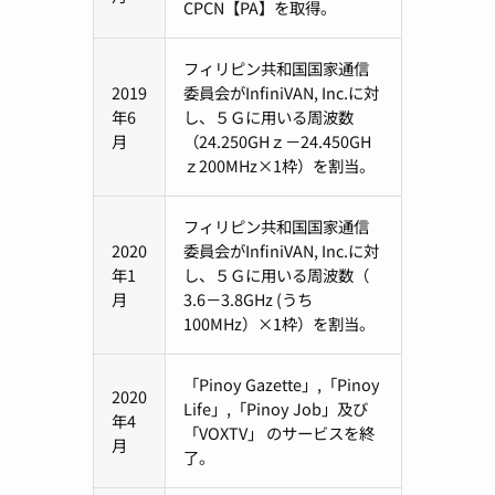
CPCN【PA】を取得。
フィリピン共和国国家通信
2019
委員会がInfiniVAN, Inc.に対
年6
し、５Ｇに用いる周波数
月
（24.250GHｚ－24.450GH
ｚ200MHz×1枠）を割当。
フィリピン共和国国家通信
2020
委員会がInfiniVAN, Inc.に対
年1
し、５Ｇに用いる周波数（
月
3.6－3.8GHz (うち
100MHz）×1枠）を割当。
「Pinoy Gazette」,「Pinoy
2020
Life」,「Pinoy Job」及び
年4
「VOXTV」 のサービスを終
月
了。