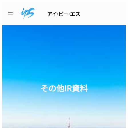
内
容
を
ス
キ
ッ
プ
その他IR資料