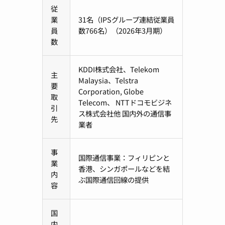
従
業
31名（IPSグループ連結従業員
員
数766名）（2026年3月期）
数
KDDI株式会社、Telekom
主
Malaysia、Telstra
要
Corporation, Globe
取
Telecom、 NTTドコモビジネ
引
ス株式会社他 国内外の通信事
先
業者
事
国際通信事業：フィリピンと
業
香港、シンガポールなどを結
内
ぶ国際通信回線の提供
容
国
内