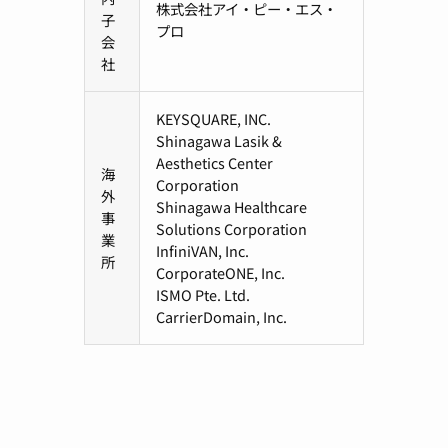
株式会社アイ・ピー・エス・
子
プロ
会
社
KEYSQUARE, INC.
Shinagawa Lasik &
Aesthetics Center
海
Corporation
外
Shinagawa Healthcare
事
Solutions Corporation
業
InfiniVAN, Inc.
所
CorporateONE, Inc.
ISMO Pte. Ltd.
CarrierDomain, Inc.