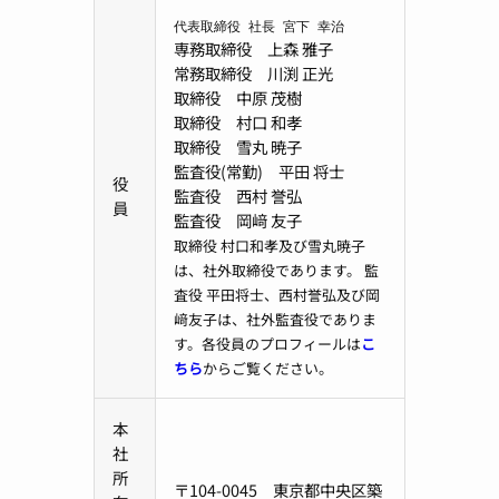
代表取締役 社長 宮下 幸治
専務取締役 上森 雅子
常務取締役 川渕 正光
取締役 中原 茂樹
取締役 村口 和孝
取締役 雪丸 暁子
監査役(常勤) 平田 将士
役
監査役 西村 誉弘
員
監査役 岡﨑 友子
取締役 村口和孝及び雪丸暁子
は、社外取締役であります。 監
査役 平田将士、西村誉弘及び岡
﨑友子は、社外監査役でありま
す。各役員のプロフィールは
こ
ちら
からご覧ください。
本
社
所
〒104-0045 東京都中央区築