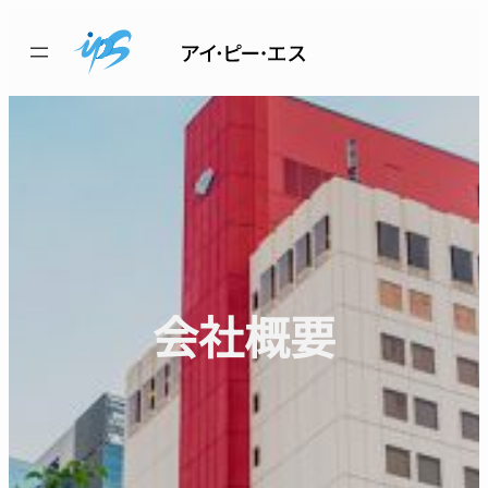
内
容
を
ス
キ
ッ
プ
会社概要