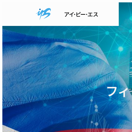
内
容
を
ス
キ
ッ
プ
フィ