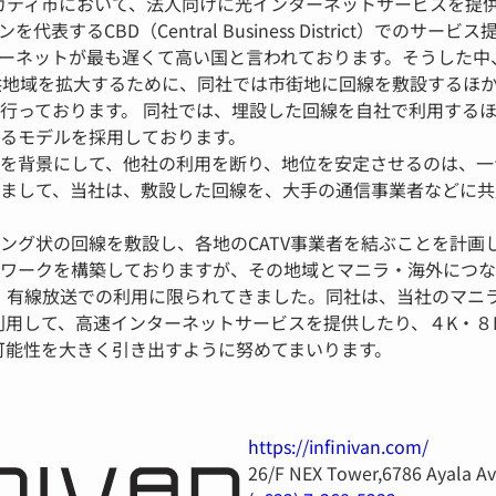
域マカティ市において、法人向けに光インターネットサービスを提
るCBD（Central Business District）でのサー
ーネットが最も遅くて高い国と言われております。そうした中
供地域を拡大するために、同社では市街地に回線を敷設するほ
行っております。 同社では、埋設した回線を自社で利用する
るモデルを採用しております。
を背景にして、他社の利用を断り、地位を安定させるのは、一
まして、当社は、敷設した回線を、大手の通信事業者などに共
グ状の回線を敷設し、各地のCATV事業者を結ぶことを計画し
ワークを構築しておりますが、その地域とマニラ・海外につな
は、有線放送での利用に限られてきました。同社は、当社のマニ
を利用して、高速インターネットサービスを提供したり、４K・
の可能性を大きく引き出すように努めてまいります。
https://infinivan.com/
26/F NEX Tower,6786 Ayala Ave