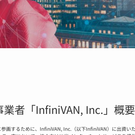
InfiniVAN, Inc.」概要
るために、InfiniVAN, Inc.（以下InfiniVAN）に出資