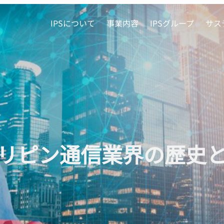
IPSについて
事業内容
IPSグループ
サス
リピン通信業界の歴史