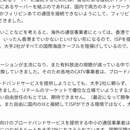
にあるサーバーを結ぶのであれば、国内で両方のネットワーク
かフィリピンあての通信を接続できないようにして、フィリピ
てきました。
いことなどを考えると、海外の通信事業者にとっては、香港で
は、いったん香港までいかないといけない形になるので、ISPを
、大手2社がすべての国際海底ケーブルを陸揚げしているので
ーションが主流になり、また有料放送の視聴が減っている中で、
換していきました。そのため各地のCATV事業者は、ブロード
ロードバンドサービスを提供しようとしても、大手2社に頼らず
きました。リテールのマーケットで優位な立場でいようとする大
い自由放任のもとでは、期待できません。（最近になって競争法
、また自由に国内のIXと接続してISPができる環境ではなく、
向けのブロードバンドサービスを提供する中小の通信事業者は
につながるルートを大手2社におさえられています。国際区間