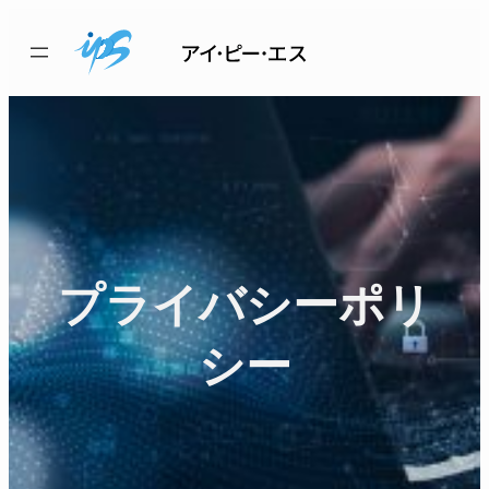
内
容
を
ス
キ
ッ
プ
プライバシーポリ
シー