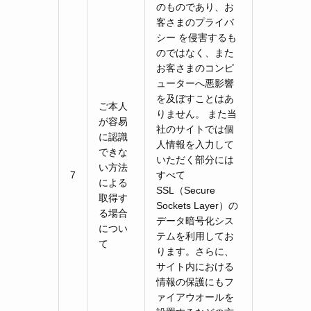
のものであり、お
客さまのプライバ
シー を侵害するも
のではなく、また
お客さまのコンピ
ューターへ悪影響
を及ぼすことはあ
ご本人
りません。 また当
が容易
社のサイトでは個
に認識
人情報を入力して
できな
いただく部分には
い方法
7
すべて
による
SSL（Secure
取得す
Sockets Layer）の
る場合
データ暗号化シス
につい
テムを利用してお
て
ります。さらに、
サイト内における
情報の保護にもフ
ァイアウオールを